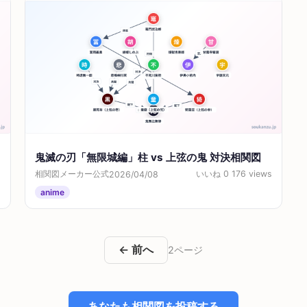
鬼滅の刃「無限城編」柱 vs 上弦の鬼 対決相関図
s
相関図メーカー公式
いいね 0
176 views
2026/04/08
anime
← 前へ
2ページ
あなたも相関図を投稿する