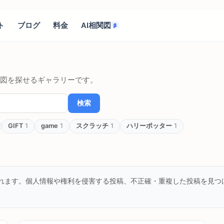
ト
ブログ
料金
AI相関図
β
図を探せるギャラリーです。
検索
GIFT
1
game
1
スクラッチ
1
ハリーポッター
1
れます。個人情報や権利を侵害する投稿、不正確・重複した投稿を見つ