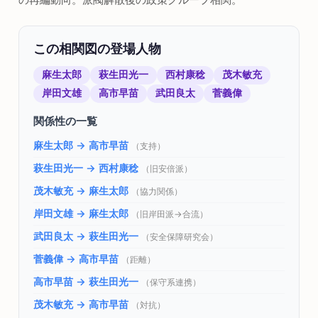
この相関図の登場人物
麻生太郎
萩生田光一
西村康稔
茂木敏充
岸田文雄
高市早苗
武田良太
菅義偉
関係性の一覧
麻生太郎 → 高市早苗
（支持）
萩生田光一 → 西村康稔
（旧安倍派）
茂木敏充 → 麻生太郎
（協力関係）
岸田文雄 → 麻生太郎
（旧岸田派→合流）
武田良太 → 萩生田光一
（安全保障研究会）
菅義偉 → 高市早苗
（距離）
高市早苗 → 萩生田光一
（保守系連携）
茂木敏充 → 高市早苗
（対抗）