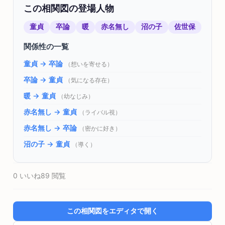
この相関図の登場人物
童貞
卒論
暖
赤名無し
沼の子
佐世保
関係性の一覧
童貞 → 卒論
（想いを寄せる）
卒論 → 童貞
（気になる存在）
暖 → 童貞
（幼なじみ）
赤名無し → 童貞
（ライバル視）
赤名無し → 卒論
（密かに好き）
沼の子 → 童貞
（導く）
0 いいね
89 閲覧
この相関図をエディタで開く