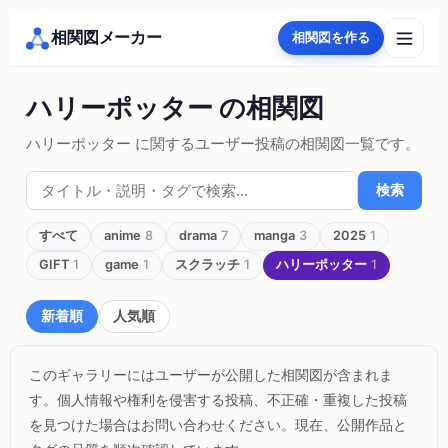
相関図メーカー
相関図を作る
ハリーポッター の相関図
ハリーポッター に関するユーザー投稿の相関図一覧です。
検索
すべて
anime
8
drama
7
manga
3
2025
1
GIFT
1
game
1
スクラッチ
1
ハリーポッター
1
新着順
人気順
このギャラリーにはユーザーが公開した相関図が含まれま
す。個人情報や権利を侵害する投稿、不正確・重複した投稿
を見つけた場合はお問い合わせください。現在、公開作品と